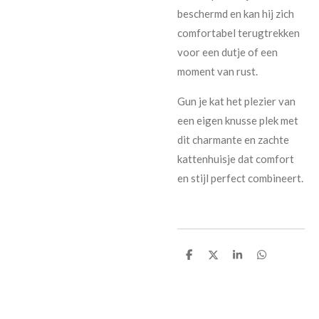
beschermd en kan hij zich
comfortabel terugtrekken
voor een dutje of een
moment van rust.
Gun je kat het plezier van
een eigen knusse plek met
dit charmante en zachte
kattenhuisje dat comfort
en stijl perfect combineert.
D
D
S
D
e
e
h
e
l
e
a
l
e
l
r
e
n
e
n