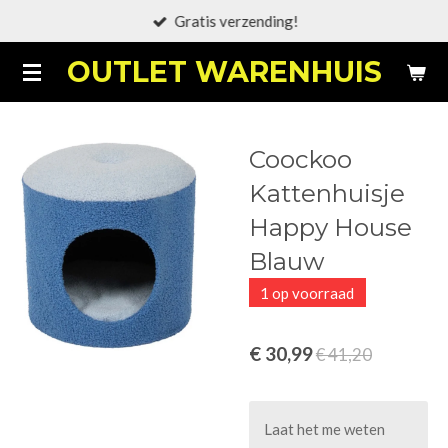
Gratis verzending!
Ga
direct
OUTLET WARENHUIS
naar
de
hoofdinhoud
Coockoo
Kattenhuisje
Happy House
Blauw
1 op voorraad
€ 30,99
€ 41,20
Laat het me weten