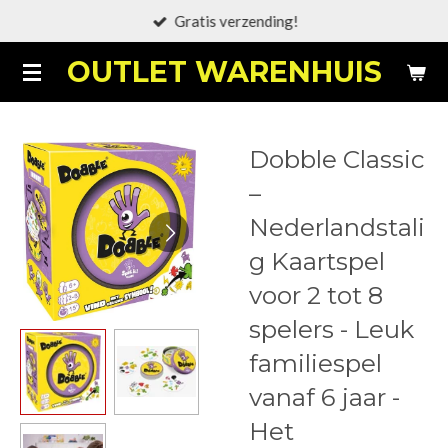
Gratis verzending!
Ga
direct
OUTLET WARENHUIS
naar
de
hoofdinhoud
Dobble Classic
–
Nederlandstali
g Kaartspel
voor 2 tot 8
spelers - Leuk
familiespel
vanaf 6 jaar -
Het