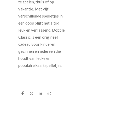
te spelen, thuis of op
vakantie. Met vijf
verschillende spelletjes in
één doos blijft het altijd
leuk en verrassend. Dobble
Classic is een origineel
cadeau voor kinderen,
gezinnen en iedereen die
houdt van leuke en
populaire kaartspelletjes.
D
D
S
D
e
e
h
e
l
e
a
l
e
l
r
e
n
e
n