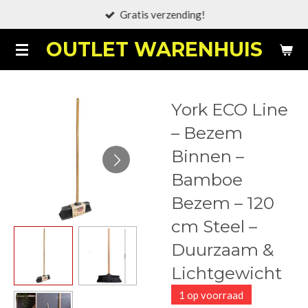
Gratis verzending!
Ga
direct
OUTLET WARENHUIS
naar
de
hoofdinhoud
York ECO Line
– Bezem
Binnen –
Bamboe
Bezem – 120
cm Steel –
Duurzaam &
Lichtgewicht
1 op voorraad