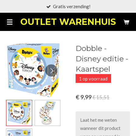
Gratis verzending!
Ga
direct
OUTLET WARENHUIS
naar
de
hoofdinhoud
Dobble -
Disney editie -
Kaartspel
1 op voorraad
€ 9,99
€ 15,51
Laat het me weten
wanneer dit product