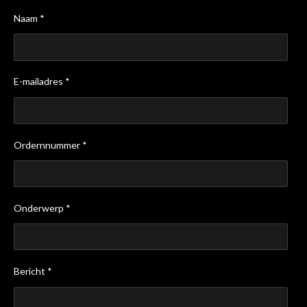
Naam *
E-mailadres *
Ordernnummer *
Onderwerp *
Bericht *