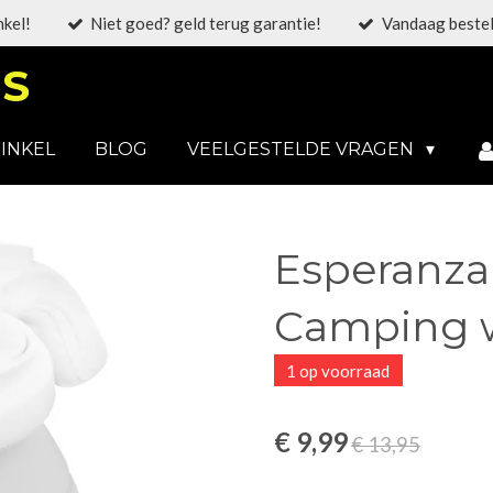
nkel!
Niet goed? geld terug garantie!
Vandaag bestel
S
INKEL
BLOG
VEELGESTELDE VRAGEN
Esperanza 
Camping w
1 op voorraad
€ 9,99
€ 13,95