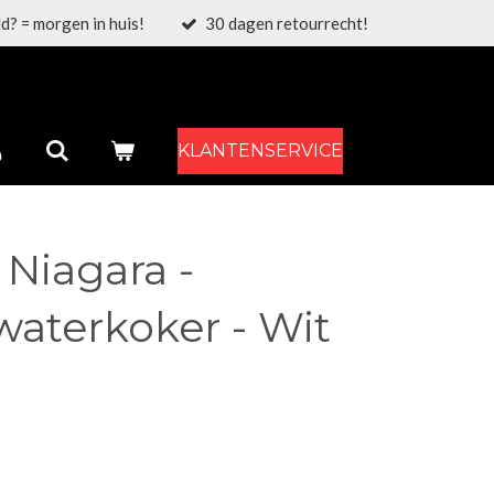
d? = morgen in huis!
30 dagen retourrecht!
KLANTENSERVICE
Niagara -
aterkoker - Wit