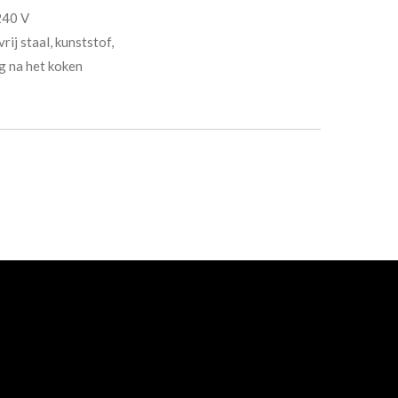
240 V
rij staal, kunststof,
g na het koken