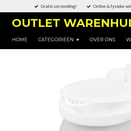
Gratis verzending!
Online & fysieke wi
Ga
direct
OUTLET WARENHUI
naar
de
hoofdinhoud
HOME
CATEGORIEËN
OVER ONS
W