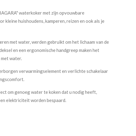
IAGARA" waterkoker met zijn opvouwbare
r kleine huishoudens, kamperen, reizen en ook als je
ageren met water, werden gebruikt om het lichaam van de
d deksel en een ergonomische handgreep maken het
 met water.
verborgen verwarmingselement en verlichte schakelaar
ingscomfort.
rfect om genoeg water te koken dat u nodig heeft,
en elektriciteit worden bespaard.