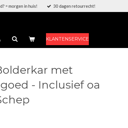
d? = morgen in huis!
30 dagen retourrecht!
KLANTENSERVICE
Bolderkar met
oed - Inclusief oa
 Schep