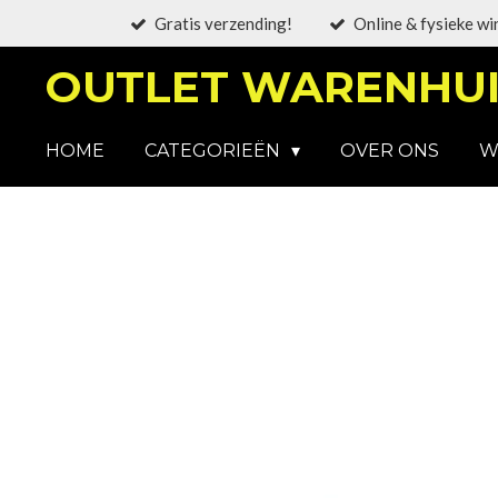
Gratis verzending!
Online & fysieke wi
Ga
direct
OUTLET WARENHUI
naar
de
hoofdinhoud
HOME
CATEGORIEËN
OVER ONS
W