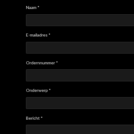
Naam *
E-mailadres *
Ordernnummer *
Onderwerp *
Bericht *