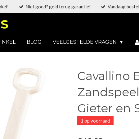
nkel!
Niet goed? geld terug garantie!
Vandaag bestel
S
INKEL
BLOG
VEELGESTELDE VRAGEN
Cavallino 
Zandspeelg
Gieter en
1 op voorraad