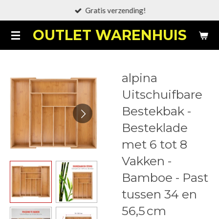
Gratis verzending!
Ga
direct
OUTLET WARENHUIS
naar
de
hoofdinhoud
alpina
Uitschuifbare
Bestekbak -
Besteklade
met 6 tot 8
Vakken -
Bamboe - Past
tussen 34 en
56,5 cm