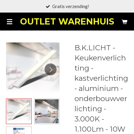
Gratis verzending!
Ga
direct
OUTLET WARENHUIS
naar
de
hoofdinhoud
B.K.LICHT -
Keukenverlich
ting -
kastverlichting
- aluminium -
onderbouwver
lichting -
3.000K -
1.100Lm - 10W