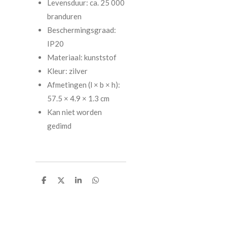
Levensduur: ca. 25 000
branduren
Beschermingsgraad:
IP20
Materiaal: kunststof
Kleur: zilver
Afmetingen (l × b × h):
57.5 × 4.9 × 1.3 cm
Kan niet worden
gedimd
D
D
S
D
e
e
h
e
l
e
a
l
e
l
r
e
n
e
n