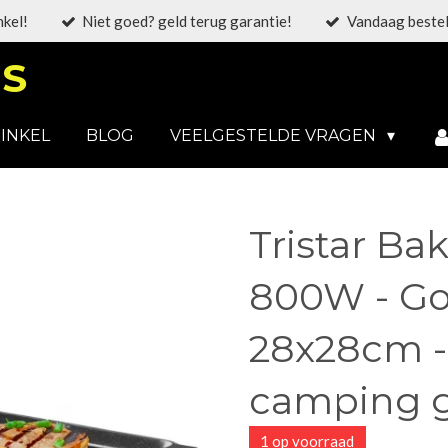
nkel!
Niet goed? geld terug garantie!
Vandaag bestel
S
INKEL
BLOG
VEELGESTELDE VRAGEN
Tristar Ba
800W - Gou
28x28cm -
camping g
1 op voorraad