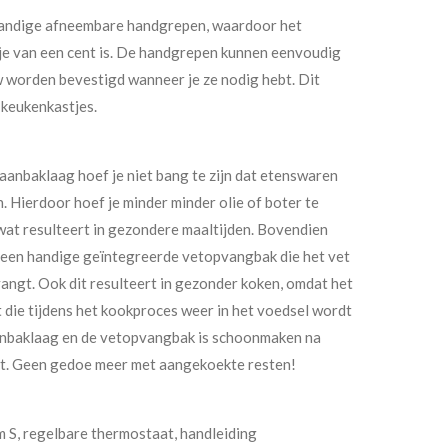
n handige afneembare handgrepen, waardoor het
itje van een cent is. De handgrepen kunnen eenvoudig
 worden bevestigd wanneer je ze nodig hebt. Dit
 keukenkastjes.
anbaklaag hoef je niet bang te zijn dat etenswaren
n. Hierdoor hoef je minder minder olie of boter te
 wat resulteert in gezondere maaltijden. Bovendien
r een handige geïntegreerde vetopvangbak die het vet
vangt. Ook dit resulteert in gezonder koken, omdat het
 die tijdens het kookproces weer in het voedsel wordt
anbaklaag en de vetopvangbak is schoonmaken na
ent. Geen gedoe meer met aangekoekte resten!
m S, regelbare thermostaat, handleiding