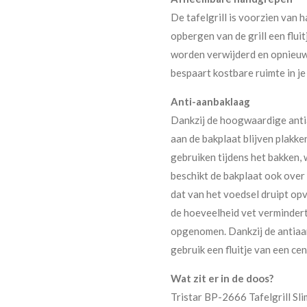
De tafelgrill is voorzien va
opbergen van de grill een flu
worden verwijderd en opnieuw
bespaart kostbare ruimte in je
Anti-aanbaklaag
Dankzij de hoogwaardige antia
aan de bakplaat blijven plakke
gebruiken tijdens het bakken,
beschikt de bakplaat ook ove
dat van het voedsel druipt op
de hoeveelheid vet vermindert
opgenomen. Dankzij de antia
gebruik een fluitje van een c
Wat zit er in de doos?
Tristar BP-2666 Tafelgrill Sli