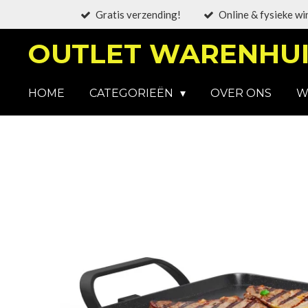
Gratis verzending!
Online & fysieke wi
Ga
direct
OUTLET WARENHUI
naar
de
hoofdinhoud
HOME
CATEGORIEËN
OVER ONS
W