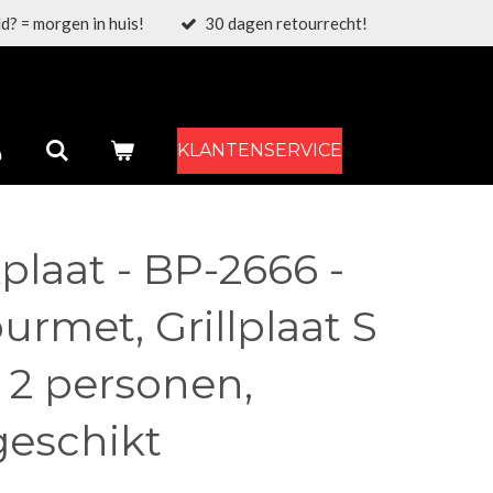
d? = morgen in huis!
30 dagen retourrecht!
KLANTENSERVICE
kplaat - BP-2666 -
rmet, Grillplaat S
 2 personen,
eschikt