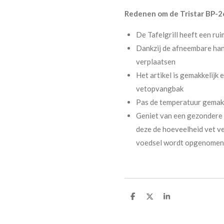
Redenen om de Tristar BP-266
De Tafelgrill heeft een ru
Dankzij de afneembare hand
verplaatsen
Het artikel is gemakkelijk
vetopvangbak
Pas de temperatuur gemakk
Geniet van een gezondere 
deze de hoeveelheid vet ve
voedsel wordt opgenomen
D
D
S
e
e
h
l
e
a
e
l
r