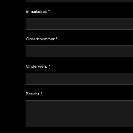
E-mailadres *
Ordernnummer *
Onderwerp *
Bericht *