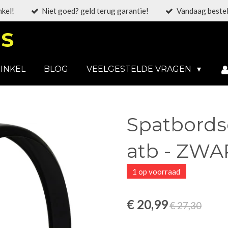
nkel!
Niet goed? geld terug garantie!
Vandaag bestel
S
INKEL
BLOG
VEELGESTELDE VRAGEN
Spatbordse
atb - ZWA
1 op voorraad
€ 20,99
€ 27,30