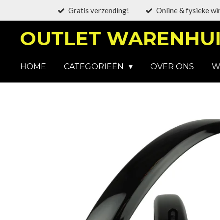
Gratis verzending!
Online & fysieke wi
Ga
direct
OUTLET WARENHUI
naar
de
hoofdinhoud
HOME
CATEGORIEËN
OVER ONS
W