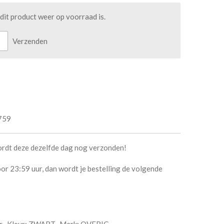
it product weer op voorraad is.
Verzenden
759
ordt deze dezelfde dag nog verzonden!
or 23:59 uur, dan wordt je bestelling de volgende
aar- Kleur: ZWART- Merk: OVERIG