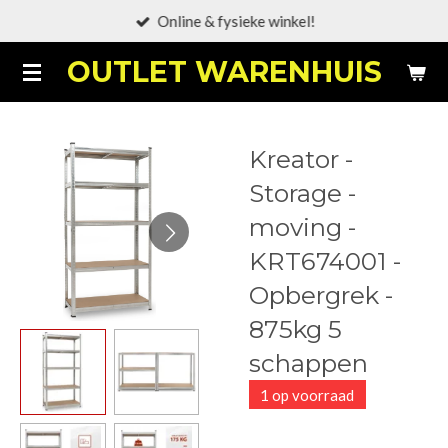
Online & fysieke winkel!
Ga
direct
OUTLET WARENHUIS
naar
de
hoofdinhoud
Kreator -
Storage -
moving -
KRT674001 -
Opbergrek -
875kg 5
schappen
1 op voorraad