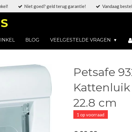
nkel!
Niet goed? geld terug garantie!
Vandaag bestel
S
INKEL
BLOG
VEELGESTELDE VRAGEN
Petsafe 9
Kattenluik 
22.8 cm
1 op voorraad