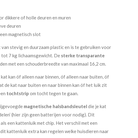
or dikkere of holle deuren en muren
eve deuren
 een magnetisch slot
 van stevig en duurzaam plastic en is te gebruiken voor
 tot 7 kg lichaamsgewicht. De
sterke transparante
den met een schouderbreedte van maximaal 16,2 cm.
 kat kan óf alleen naar binnen, óf alleen naar buiten, óf
t de kat naar buiten en naar binnen kan óf het luik zit
een
tochtstrip
om tocht tegen te gaan.
 bijgevoegde
magnetische halsbandsleutel
die je kat
elen’ (hier zijn geen batterijen voor nodig). Dit
 als een kattenluik met chip. Het verschil met een
ij dit kattenluik extra kan regelen welke huisdieren naar