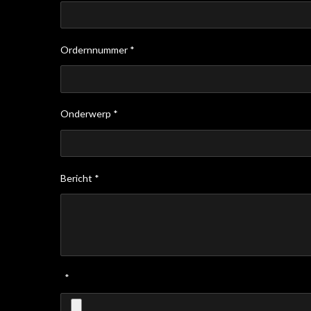
Ordernnummer *
Onderwerp *
Bericht *
*