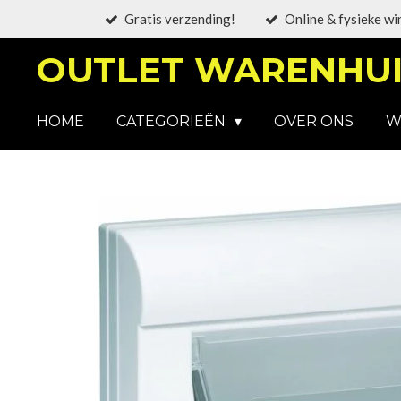
Gratis verzending!
Online & fysieke wi
Ga
direct
OUTLET WARENHUI
naar
de
hoofdinhoud
HOME
CATEGORIEËN
OVER ONS
W