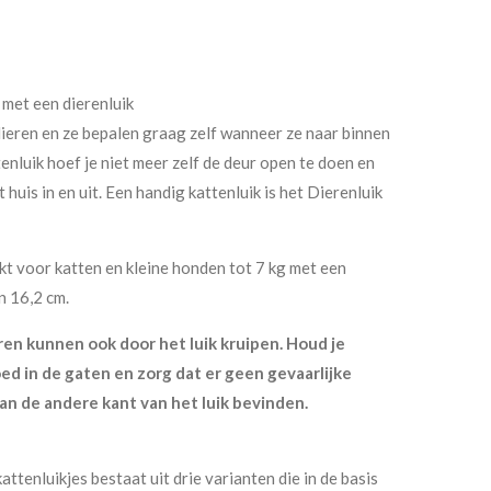
d met een dierenluik
dieren en ze bepalen graag zelf wanneer ze naar binnen
nluik hoef je niet meer zelf de deur open te doen en
t huis in en uit. Een handig kattenluik is het Dierenluik
hikt voor katten en kleine honden tot 7 kg met een
 16,2 cm.
en kunnen ook door het luik kruipen. Houd je
oed in de gaten en zorg dat er geen gevaarlijke
an de andere kant van het luik bevinden.
ttenluikjes bestaat uit drie varianten die in de basis