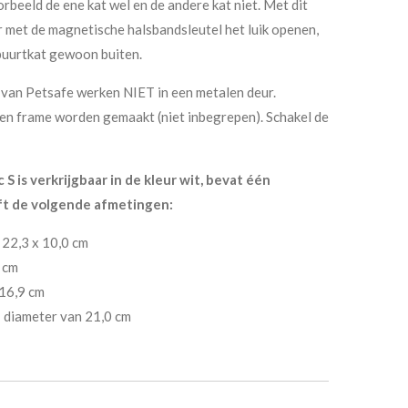
rbeeld de ene kat wel en de andere kat niet. Met dit
r met de magnetische halsbandsleutel het luik openen,
buurtkat gewoon buiten.
 van Petsafe werken NIET in een metalen deur.
en frame worden gemaakt (niet inbegrepen). Schakel de
S is verkrijgbaar in de kleur wit, bevat één
t de volgende afmetingen:
 22,3 x 10,0 cm
 cm
 16,9 cm
– diameter van 21,0 cm