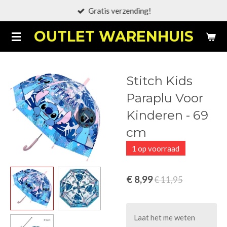
Gratis verzending!
Ga
direct
OUTLET WARENHUIS
naar
de
hoofdinhoud
Stitch Kids
Paraplu Voor
Kinderen - 69
cm
1 op voorraad
€ 8,99
€ 11,95
Laat het me weten