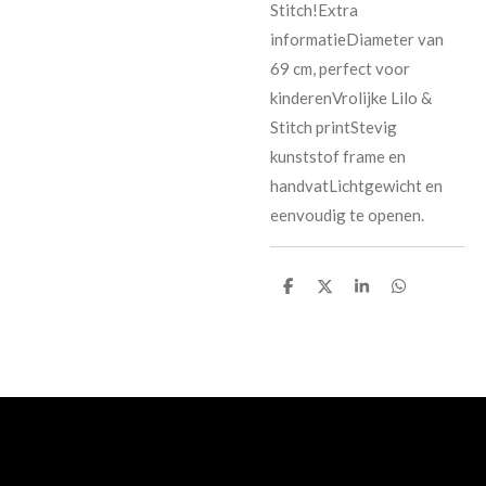
Stitch!Extra
informatieDiameter van
69 cm, perfect voor
kinderenVrolijke Lilo &
Stitch printStevig
kunststof frame en
handvatLichtgewicht en
eenvoudig te openen.
D
D
S
D
e
e
h
e
l
e
a
l
e
l
r
e
n
e
n