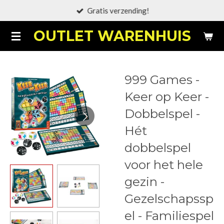
Gratis verzending!
Ga
direct
OUTLET WARENHUIS
naar
de
hoofdinhoud
999 Games -
Keer op Keer -
Dobbelspel -
Hét
dobbelspel
voor het hele
gezin -
Gezelschapssp
el - Familiespel