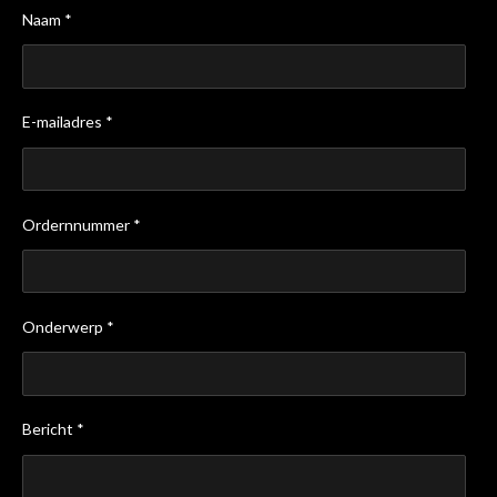
Naam *
E-mailadres *
Ordernnummer *
Onderwerp *
Bericht *