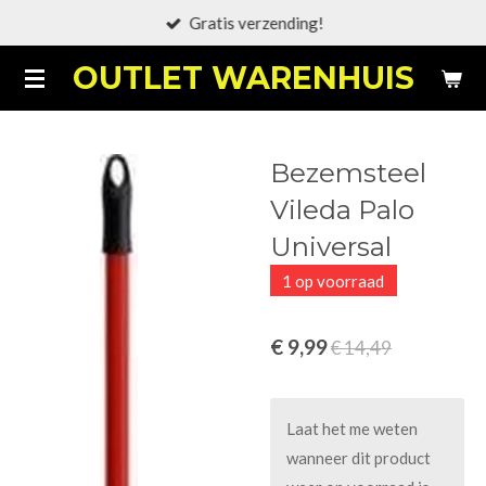
Gratis verzending!
Ga
direct
OUTLET WARENHUIS
naar
de
hoofdinhoud
Bezemsteel
Vileda Palo
Universal
1 op voorraad
€ 9,99
€ 14,49
Laat het me weten
wanneer dit product