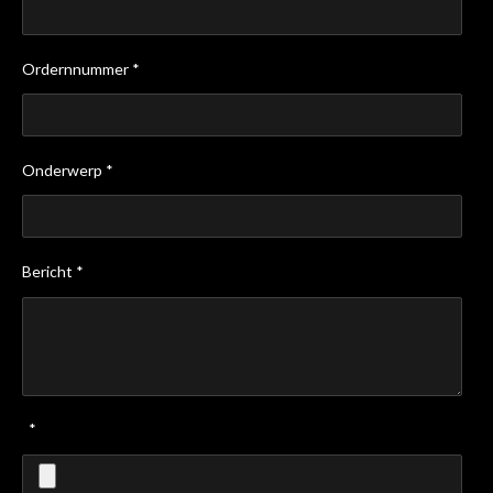
Ordernnummer *
Onderwerp *
Bericht *
*