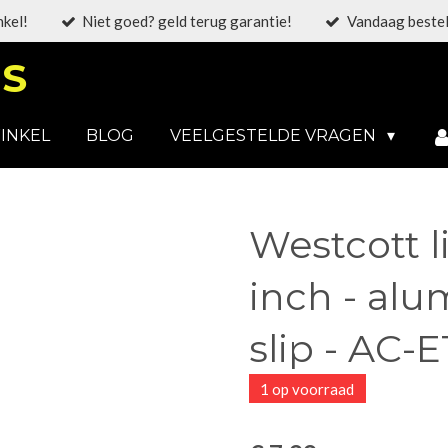
nkel!
Niet goed? geld terug garantie!
Vandaag bestel
S
INKEL
BLOG
VEELGESTELDE VRAGEN
Westcott li
inch - alu
slip - AC-E
1 op voorraad