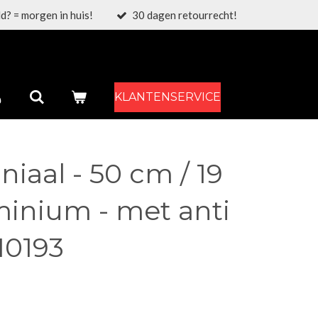
d? = morgen in huis!
30 dagen retourrecht!
KLANTENSERVICE
niaal - 50 cm / 19
minium - met anti
10193