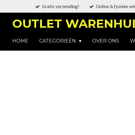
Gratis verzending!
Online & fysieke wi
Ga
direct
OUTLET WARENHUI
naar
de
hoofdinhoud
HOME
CATEGORIEËN
OVER ONS
W