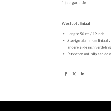
1 jaar garantie
Westcott liniaal
Lengte 50 cm / 19 inch.
Stevige aluminium liniaal 
andere zijde inch verdeling
Rubberen anti slip aan de 
D
D
S
e
e
h
l
e
a
e
l
r
n
e