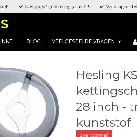
nkel!
Niet goed? geld terug garantie!
Vandaag bestel
S
INKEL
BLOG
VEELGESTELDE VRAGEN
Hesling KS
kettingsch
28 inch - 
kunststof
1 op voorraad