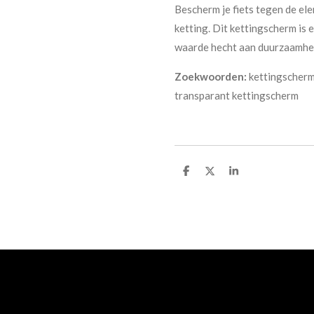
Bescherm je fiets tegen de el
ketting. Dit kettingscherm is 
waarde hecht aan duurzaamhei
Zoekwoorden:
kettingscherm,
transparant kettingscherm
D
D
S
e
e
h
l
e
a
e
l
r
n
e