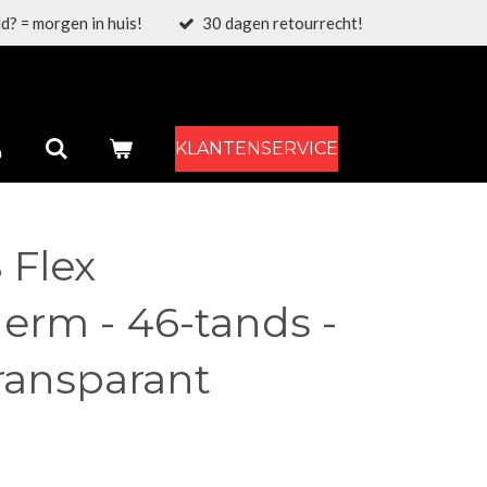
d? = morgen in huis!
30 dagen retourrecht!
KLANTENSERVICE
 Flex
erm - 46-tands -
transparant