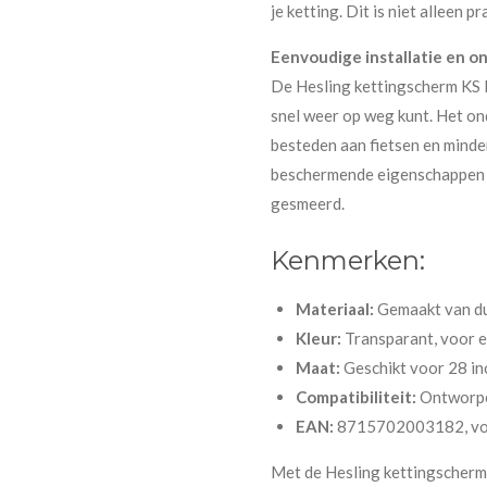
je ketting. Dit is niet alleen pr
Eenvoudige installatie en o
De Hesling kettingscherm KS F
snel weer op weg kunt. Het ond
besteden aan fietsen en minde
beschermende eigenschappen va
gesmeerd.
Kenmerken:
Materiaal:
Gemaakt van du
Kleur:
Transparant, voor ee
Maat:
Geschikt voor 28 inc
Compatibiliteit:
Ontworpen
EAN:
8715702003182, voor
Met de Hesling kettingscherm K