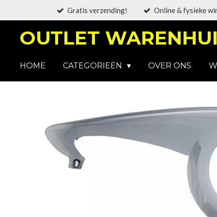
Gratis verzending!
Online & fysieke wi
Ga
direct
OUTLET WARENHUI
naar
de
hoofdinhoud
HOME
CATEGORIEËN
OVER ONS
W