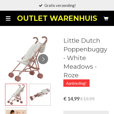
Gratis verzending!
Ga
direct
OUTLET WARENHUIS
naar
de
hoofdinhoud
Little Dutch
Poppenbuggy
- White
Meadows -
Roze
Aanbieding!
€ 14,99
€ 19,99