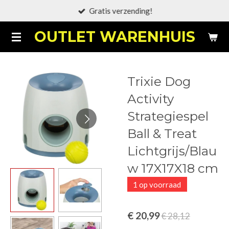
Gratis verzending!
Ga
direct
OUTLET WARENHUIS
naar
de
hoofdinhoud
Trixie Dog
Activity
Strategiespel
Ball & Treat
Lichtgrijs/Blau
w 17X17X18 cm
1 op voorraad
€ 20,99
€ 28,12