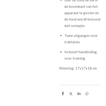
de bovenkant van het
apparaat te gooien en
de hond wordt beloond
met snoepjes
Twee uitgangen voor
traktaties
Inclusief handleiding
voor training
Afmeting: 17x17x18 cm
D
D
S
D
e
e
h
e
l
e
a
l
e
l
r
e