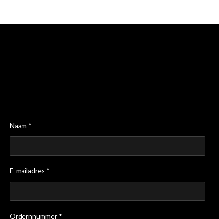
n
e
n
Naam *
E-mailadres *
Ordernnummer *