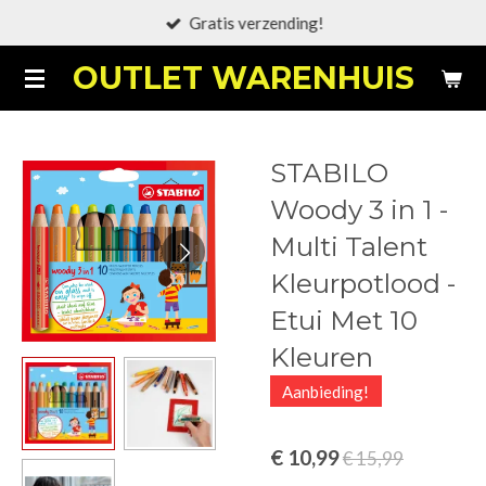
Gratis verzending!
Ga
direct
OUTLET WARENHUIS
naar
de
hoofdinhoud
STABILO
Woody 3 in 1 -
Multi Talent
Kleurpotlood -
Etui Met 10
Kleuren
Aanbieding!
€ 10,99
€ 15,99