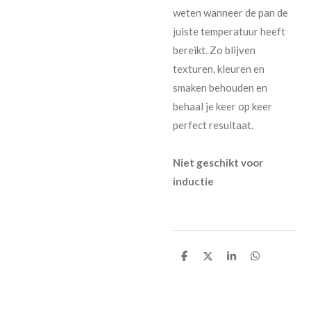
weten wanneer de pan de
juiste temperatuur heeft
bereikt. Zo blijven
texturen, kleuren en
smaken behouden en
behaal je keer op keer
perfect resultaat.
Niet geschikt voor
inductie
D
D
S
D
e
e
h
e
l
e
a
l
e
l
r
e
n
e
n