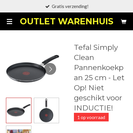
Gratis verzending!
Ga
direct
OUTLET WARENHUIS
naar
de
hoofdinhoud
Tefal Simply
Clean
Pannenkoekp
an 25 cm - Let
Op! Niet
geschikt voor
INDUCTIE!
1 op voorraad