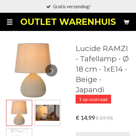
Gratis verzending!
Ga
direct
OUTLET WARENHUIS
naar
de
hoofdinhoud
Lucide RAMZI
- Tafellamp - Ø
18 cm - 1xE14 -
Beige -
Japandi
1 op voorraad
€ 14,99
€ 19,96