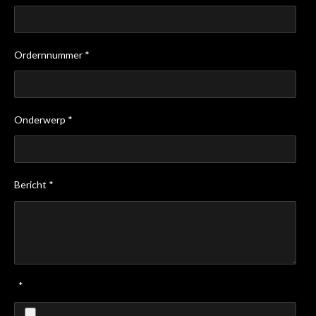
Ordernnummer *
Onderwerp *
Bericht *
*