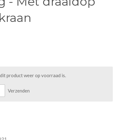
g - Met draaidop
pkraan
it product weer op voorraad is.
Verzenden
021