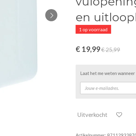
vulopenin
en uitloo
1 op voorraad
€ 19,99
€ 25,99
Laat het me weten wanneer d
Uitverkocht
Artikelnummer:
8711293387