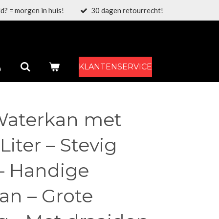
d? = morgen in huis!
30 dagen retourrecht!
KLANTENSERVICE
Waterkan met
Liter – Stevig
 – Handige
an – Grote