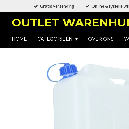
Gratis verzending!
Online & fysieke wi
Ga
direct
OUTLET WARENHUI
naar
de
hoofdinhoud
HOME
CATEGORIEËN
OVER ONS
W