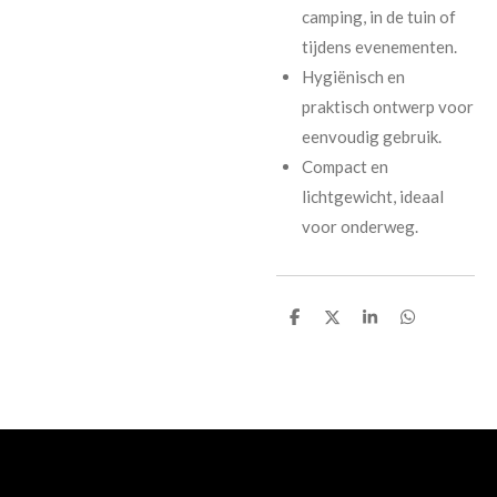
camping, in de tuin of
tijdens evenementen.
Hygiënisch en
praktisch ontwerp voor
eenvoudig gebruik.
Compact en
lichtgewicht, ideaal
voor onderweg.
D
D
S
D
e
e
h
e
l
e
a
l
e
l
r
e
n
e
n