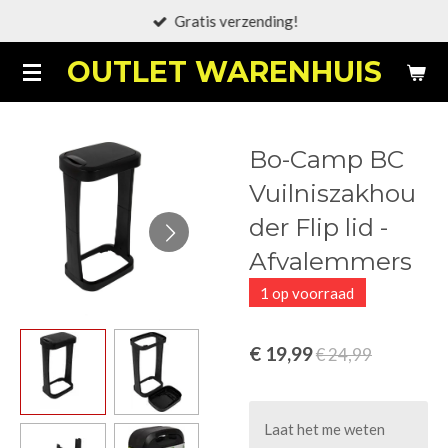
Gratis verzending!
Ga
direct
OUTLET WARENHUIS
naar
de
hoofdinhoud
Bo-Camp BC
Vuilniszakhou
der Flip lid -
Afvalemmers
1 op voorraad
€ 19,99
€ 24,99
Laat het me weten