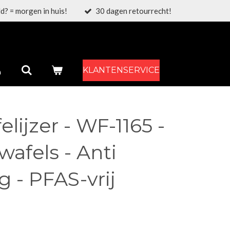
d? = morgen in huis!
30 dagen retourrecht!
KLANTENSERVICE
elijzer - WF-1165 -
wafels - Anti
 - PFAS-vrij