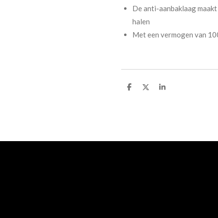
De anti-aanbaklaag maakt h
halen
Met een vermogen van 100
D
D
S
e
e
h
l
e
a
e
l
r
n
e