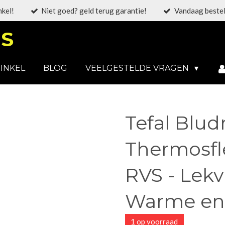
nkel!
Niet goed? geld terug garantie!
Vandaag bestel
S
INKEL
BLOG
VEELGESTELDE VRAGEN
Tefal Blud
Thermosfle
RVS - Lekvr
Warme en
1 op voorraad