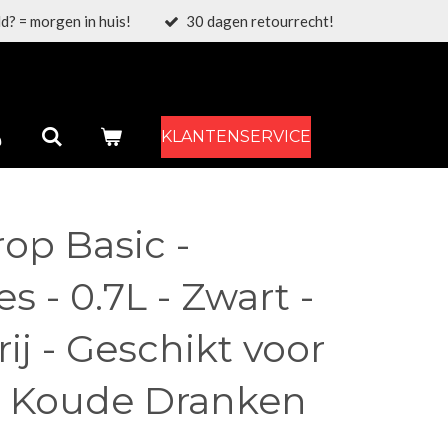
d? = morgen in huis!
30 dagen retourrecht!
KLANTENSERVICE
rop Basic -
s - 0.7L - Zwart -
ij - Geschikt voor
 Koude Dranken