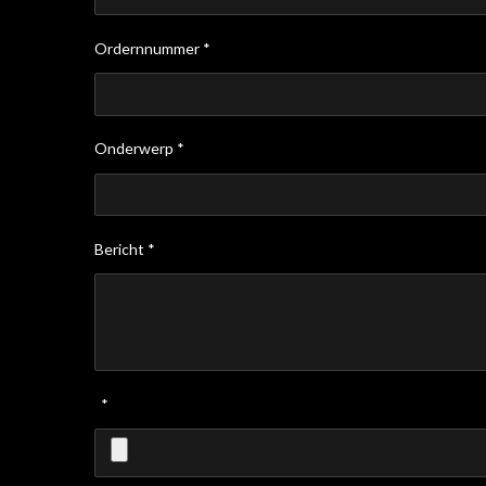
Ordernnummer *
Onderwerp *
Bericht *
*