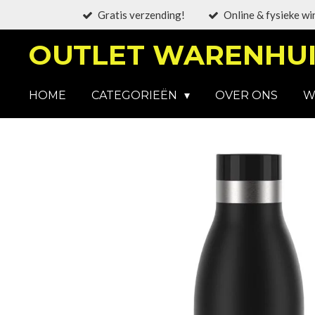
Gratis verzending!
Online & fysieke wi
Ga
direct
OUTLET WARENHUI
naar
de
hoofdinhoud
HOME
CATEGORIEËN
OVER ONS
W