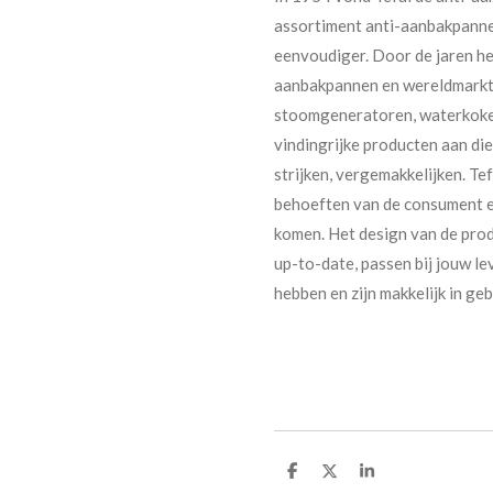
assortiment anti-aanbakpanne
eenvoudiger. Door de jaren he
aanbakpannen en wereldmarktle
stoomgeneratoren, waterkokers
vindingrijke producten aan die
strijken, vergemakkelijken. Te
behoeften van de consument en
komen. Het design van de produ
up-to-date, passen bij jouw lev
hebben en zijn makkelijk in geb
D
D
S
e
e
h