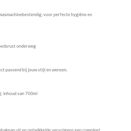
twasmachinebestendig, voor perfecte hygiëne en
moedsrust onderweg
ct passend bij jouw stijl en wensen.
g: inhoud van 700ml
nbakpan uit en ontwikkelde vervolgens een compleet