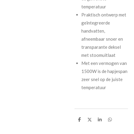
temperatuur
Praktisch ontwerp met
geïntegreerde
handvatten,
afneembaar snoer en
transparante deksel
met stoomuitlaat
Met een vermogen van
1500W is de hapjespan
zeer snel op de juiste
temperatuur
D
D
S
D
e
e
h
e
l
e
a
l