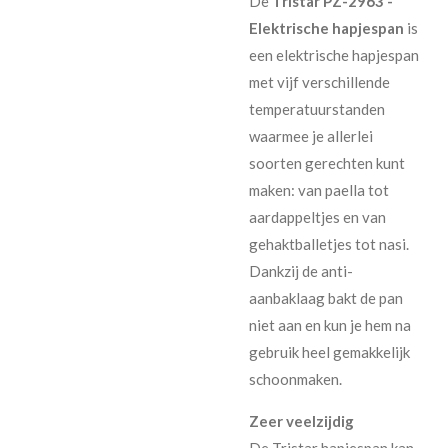
De
Tristar PZ-2963 -
Elektrische hapjespan
is
een elektrische hapjespan
met vijf verschillende
temperatuurstanden
waarmee je allerlei
soorten gerechten kunt
maken: van paella tot
aardappeltjes en van
gehaktballetjes tot nasi.
Dankzij de anti-
aanbaklaag bakt de pan
niet aan en kun je hem na
gebruik heel gemakkelijk
schoonmaken.
Zeer veelzijdig
De Tristar hapjespan kan