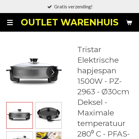
Gratis verzending!
Ga
direct
OUTLET WARENHUIS
naar
de
hoofdinhoud
Tristar
Elektrische
hapjespan
1500W - PZ-
2963 - Ø30cm
Deksel -
Maximale
temperatuur
280⁰ C - PFAS-