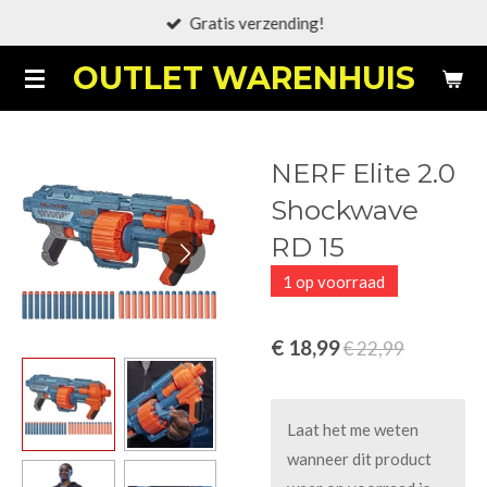
Gratis verzending!
Ga
direct
OUTLET WARENHUIS
naar
de
hoofdinhoud
NERF Elite 2.0
Shockwave
RD 15
1 op voorraad
€ 18,99
€ 22,99
Laat het me weten
wanneer dit product