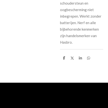
schoudersteun en
oogbescherming niet
inbegrepen. Werkt zonder
batterijen. Nerf en alle
bijbehorende kenmerken
zijn handelsmerken van
Hasbro.
D
D
S
D
e
e
h
e
l
e
a
l
e
l
r
e
n
e
n