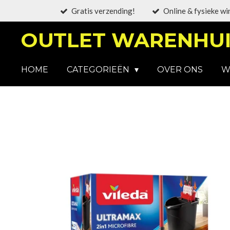
Gratis verzending!
Online & fysieke wi
Ga
direct
OUTLET WARENHUI
naar
de
hoofdinhoud
HOME
CATEGORIEËN
OVER ONS
W