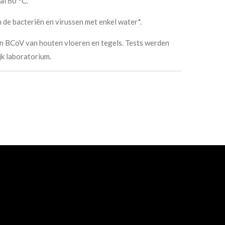
l 60 °C.
 de bacteriën en virussen met enkel water*.
 en BCoV van houten vloeren en tegels. Tests werden
jk laboratorium.