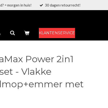
d? = morgen in huis!
30 dagen retourrecht!
KLANTENSERVICE
raMax Power 2in1
et - Vlakke
elmop+emmer met