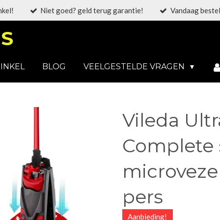
nkel!
Niet goed? geld terug garantie!
Vandaag bestel
S
INKEL
BLOG
VEELGESTELDE VRAGEN
Vileda Ult
Complete s
microvez
pers
Aanbieding!