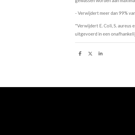
gewassen worden aan maximaa
- Verwijdert meer dan 99% van
*Verwijdert E. Coli, S. aureus
uitgevoerd in een onafhankeli
D
D
S
e
e
h
l
e
a
e
l
r
n
e