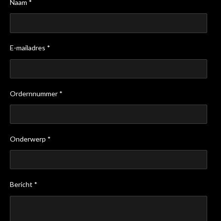
Naam *
E-mailadres *
Ordernnummer *
Onderwerp *
Bericht *