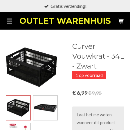
Gratis verzending!
Ga
direct
OUTLET WARENHUIS
naar
de
hoofdinhoud
Curver
Vouwkrat - 34L
- Zwart
1 op voorraad
€ 6,99
€ 9,95
Laat het me weten
wanneer dit product