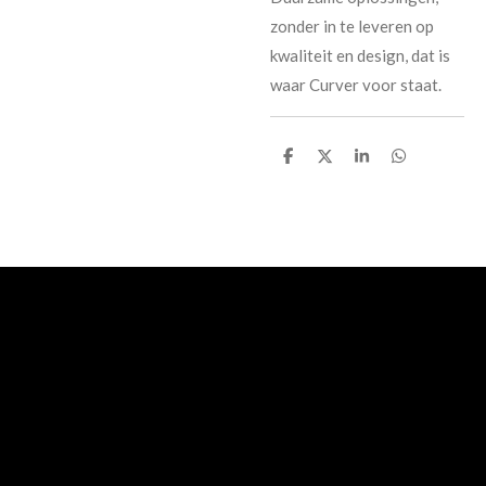
zonder in te leveren op
kwaliteit en design, dat is
waar Curver voor staat.
D
D
S
D
e
e
h
e
l
e
a
l
e
l
r
e
n
e
n