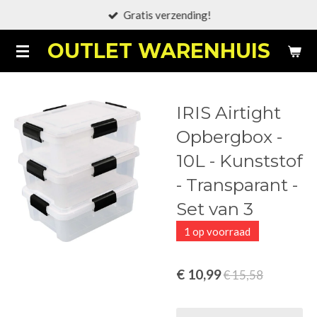
Gratis verzending!
Ga
direct
OUTLET WARENHUIS
naar
de
hoofdinhoud
IRIS Airtight
Opbergbox -
10L - Kunststof
- Transparant -
Set van 3
1 op voorraad
€ 10,99
€ 15,58