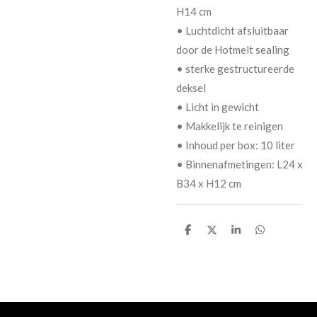
H14 cm
• Luchtdicht afsluitbaar
door de Hotmelt sealing
• sterke gestructureerde
deksel
• Licht in gewicht
• Makkelijk te reinigen
• Inhoud per box: 10 liter
• Binnenafmetingen: L24 x
B34 x H12 cm
D
D
S
D
e
e
h
e
l
e
a
l
e
l
r
e
n
e
n