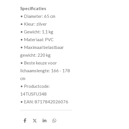
Specificaties
• Diameter: 65 cm
• Kleur: zilver
• Gewicht: 1,1 kg
• Materiaal: PVC
• Maximaal belastbaar
gewicht: 220 kg
• Beste keuze voor
lichaamslengte: 166 - 178
cm
• Productcode:
14TUSFU348
• EAN: 8717842026076
D
D
S
D
e
e
h
e