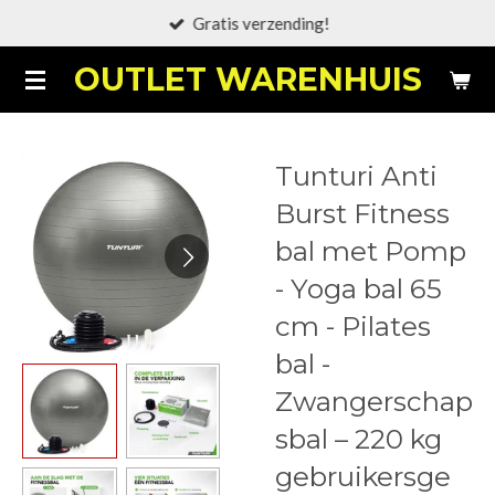
Gratis verzending!
Ga
direct
OUTLET WARENHUIS
naar
de
hoofdinhoud
Tunturi Anti
Burst Fitness
bal met Pomp
- Yoga bal 65
cm - Pilates
bal -
Zwangerschap
sbal – 220 kg
gebruikersge