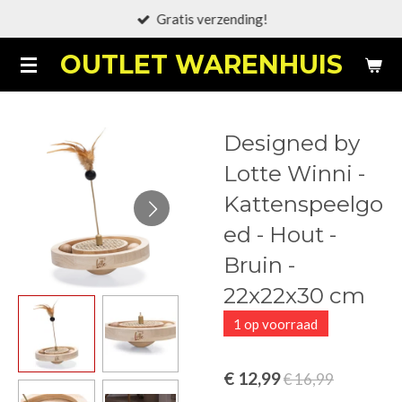
Gratis verzending!
Ga
direct
OUTLET WARENHUIS
naar
de
hoofdinhoud
Designed by
Lotte Winni -
Kattenspeelgo
ed - Hout -
Bruin -
22x22x30 cm
1 op voorraad
€ 12,99
€ 16,99