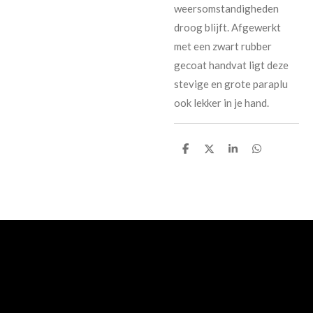
weersomstandigheden
droog blijft. Afgewerkt
met een zwart rubber
gecoat handvat ligt deze
stevige en grote paraplu
ook lekker in je hand.
D
D
S
D
e
e
h
e
l
e
a
l
e
l
r
e
n
e
n