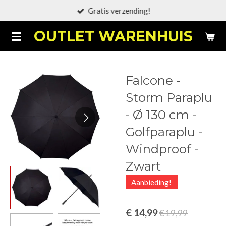
Gratis verzending!
Ga
direct
OUTLET WARENHUIS
naar
de
hoofdinhoud
Falcone -
Storm Paraplu
- Ø 130 cm -
Golfparaplu -
Windproof -
Zwart
Aanbieding!
€ 14,99
€ 19,99