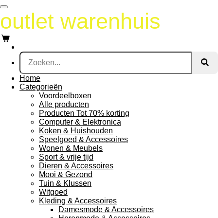
Ga
outlet warenhuis
direct
naar
de
hoofdinhoud
Home
Categorieën
Voordeelboxen
Alle producten
Producten Tot 70% korting
Computer & Elektronica
Koken & Huishouden
Speelgoed & Accessoires
Wonen & Meubels
Sport & vrije tijd
Dieren & Accessoires
Mooi & Gezond
Tuin & Klussen
Witgoed
Kleding & Accessoires
Damesmode & Accessoires