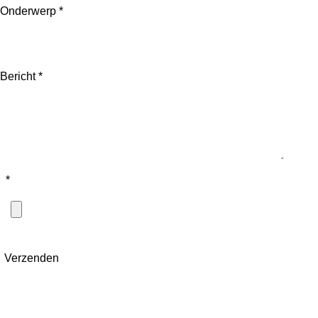
Onderwerp *
Bericht *
*
Verzenden
© 2025 Outlet Warenhuis - Goed & Voordelig ®. Alle
rechten voorbehouden.