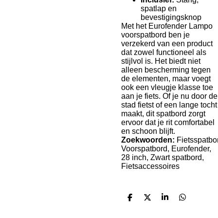
spatlap en
bevestigingsknop
Met het Eurofender Lampo
voorspatbord ben je
verzekerd van een product
dat zowel functioneel als
stijlvol is. Het biedt niet
alleen bescherming tegen
de elementen, maar voegt
ook een vleugje klasse toe
aan je fiets. Of je nu door de
stad fietst of een lange tocht
maakt, dit spatbord zorgt
ervoor dat je rit comfortabel
en schoon blijft.
Zoekwoorden:
Fietsspatbo
Voorspatbord, Eurofender,
28 inch, Zwart spatbord,
Fietsaccessoires
D
D
S
D
e
e
h
e
l
e
a
l