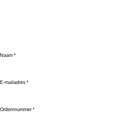
e
l
r
e
n
e
n
Naam *
E-mailadres *
Ordernnummer *