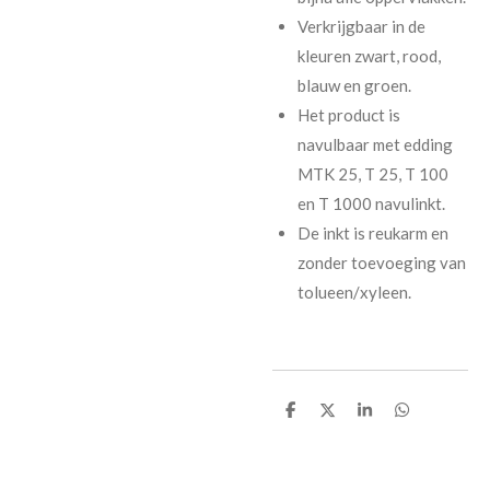
Verkrijgbaar in de
kleuren zwart, rood,
blauw en groen.
Het product is
navulbaar met edding
MTK 25, T 25, T 100
en T 1000 navulinkt.
De inkt is reukarm en
zonder toevoeging van
tolueen/xyleen.
D
D
S
D
e
e
h
e
l
e
a
l
e
l
r
e
n
e
n