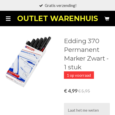
Gratis verzending!
Ga
direct
OUTLET WARENHUIS
naar
de
hoofdinhoud
Edding 370
Permanent
Marker Zwart -
1 stuk
1 op voorraad
€ 4,99
€ 5,95
Laat het me weten