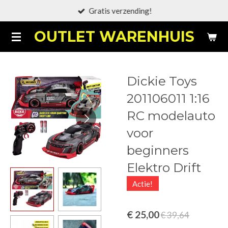
Gratis verzending!
Ga
direct
OUTLET WARENHUIS
naar
de
hoofdinhoud
Dickie Toys
201106011 1:16
RC modelauto
voor
beginners
Elektro Drift
Actie!
€ 25,00
€ 39,64