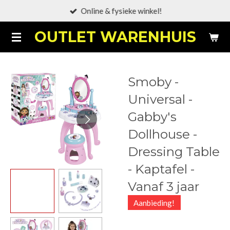
Online & fysieke winkel!
Ga
direct
OUTLET WARENHUIS
naar
de
hoofdinhoud
Smoby -
Universal -
Gabby's
Dollhouse -
Dressing Table
- Kaptafel -
Vanaf 3 jaar
Aanbieding!