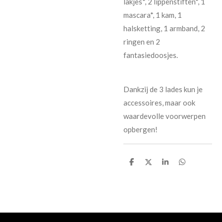
lakjes*, 2 lippenstiften*, 1
mascara*, 1 kam, 1
halsketting, 1 armband, 2
ringen en 2
fantasiedoosjes.
Dankzij de 3 lades kun je
accessoires, maar ook
waardevolle voorwerpen
opbergen!
D
D
S
D
e
e
h
e
l
e
a
l
e
l
r
e
n
e
n