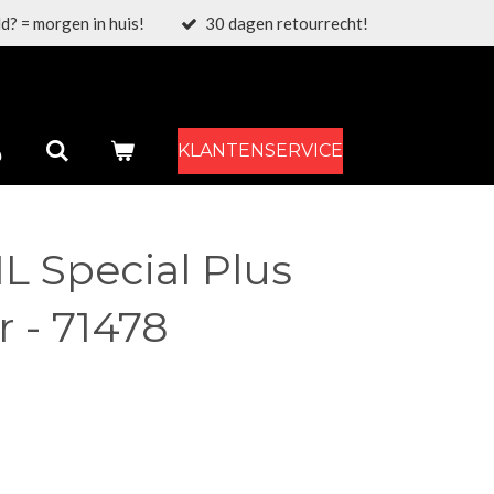
d? = morgen in huis!
30 dagen retourrecht!
KLANTENSERVICE
 Special Plus
 - 71478