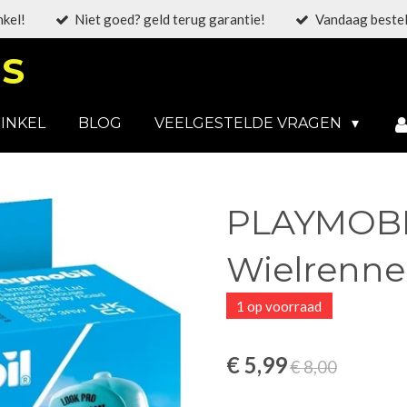
nkel!
Niet goed? geld terug garantie!
Vandaag bestel
S
INKEL
BLOG
VEELGESTELDE VRAGEN
PLAYMOBIL
Wielrenner
1 op voorraad
€ 5,99
€ 8,00