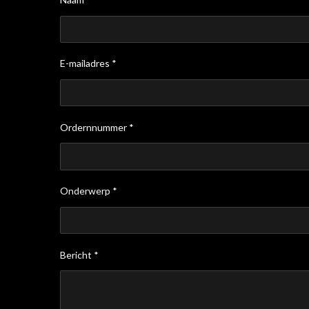
E-mailadres *
Ordernnummer *
Onderwerp *
Bericht *