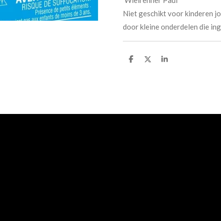
Niet geschikt voor kinderen 
door kleine onderdelen die in
D
D
S
e
e
h
l
e
a
e
l
r
n
e