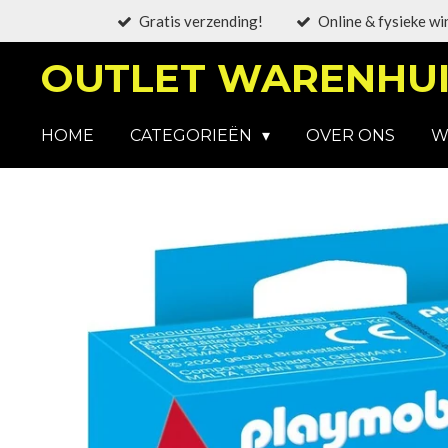
Gratis verzending!
Online & fysieke wi
Ga
direct
OUTLET WARENHUI
naar
de
hoofdinhoud
HOME
CATEGORIEËN
OVER ONS
W