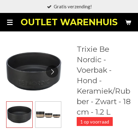
Gratis verzending!
Ga
direct
OUTLET WARENHUIS
naar
de
hoofdinhoud
Trixie Be
Nordic -
Voerbak -
Hond -
Keramiek/Rub
ber - Zwart - 18
cm - 1.2 L
1 op voorraad