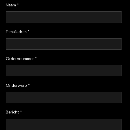
Naam *
E-mailadres *
Ordernnummer *
Onderwerp *
Bericht *