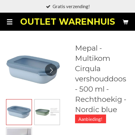
Gratis verzending!
Ga
direct
OUTLET WARENHUIS
naar
de
hoofdinhoud
Mepal -
Multikom
Cirqula
vershouddoos
- 500 ml -
Rechthoekig -
Nordic blue
Aanbieding!