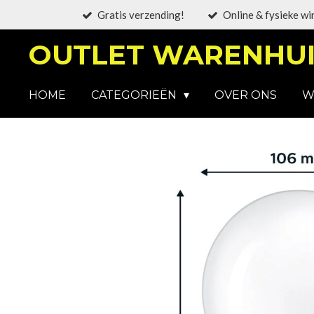
Gratis verzending!
Online & fysieke wi
Ga
direct
OUTLET WARENHUI
naar
de
hoofdinhoud
HOME
CATEGORIEËN
OVER ONS
W