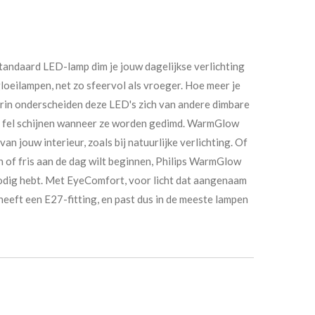
andaard LED-lamp dim je jouw dagelijkse verlichting
oeilampen, net zo sfeervol als vroeger. Hoe meer je
ierin onderscheiden deze LED's zich van andere dimbare
r fel schijnen wanneer ze worden gedimd. WarmGlow
n jouw interieur, zoals bij natuurlijke verlichting. Of
n of fris aan de dag wilt beginnen, Philips WarmGlow
 nodig hebt. Met EyeComfort, voor licht dat aangenaam
heeft een E27-fitting, en past dus in de meeste lampen