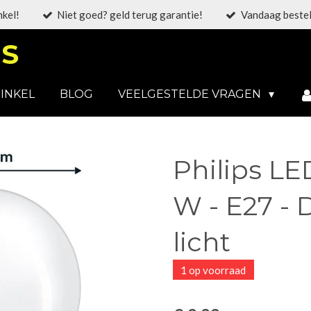
nkel!
Niet goed? geld terug garantie!
Vandaag bestel
S
INKEL
BLOG
VEELGESTELDE VRAGEN
Philips LE
W - E27 -
licht
1 op voorraad