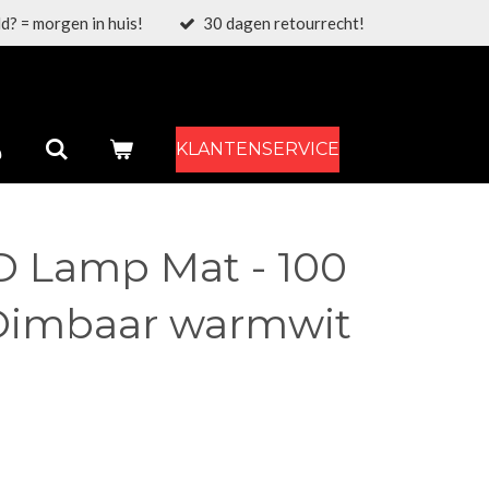
d? = morgen in huis!
30 dagen retourrecht!
KLANTENSERVICE
D Lamp Mat - 100
 Dimbaar warmwit