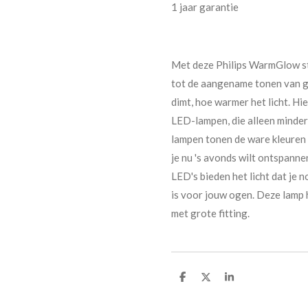
1 jaar garantie
Met deze Philips WarmGlow st
tot de aangename tonen van gl
dimt, hoe warmer het licht. H
LED-lampen, die alleen minde
lampen tonen de ware kleuren va
je nu 's avonds wilt ontspanne
LED's bieden het licht dat je
is voor jouw ogen. Deze lamp 
met grote fitting.
D
D
S
e
e
h
l
e
a