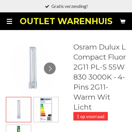
Gratis verzending!
Ga
direct
OUTLET WARENHUIS
naar
de
hoofdinhoud
Osram Dulux L
Compact Fluor
2G11 PL-S 55W
830 3000K - 4-
Pins 2G11-
Warm Wit
Licht
1 op voorraad