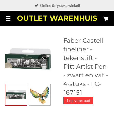
Online & fysieke winkel!
Ga
direct
OUTLET WARENHUIS
naar
de
hoofdinhoud
Faber-Castell
fineliner -
tekenstift -
Pitt Artist Pen
- zwart en wit -
4-stuks - FC-
167151
1 op voorraad