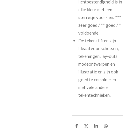
lichtbestendigheid is in
elke kleur met een
sterretje voorzien: ***
zeer goed / ** goed / *
voldoende.
De tekenstiften zijn
ideaal voor schetsen,
tekeningen, lay-outs,
modeontwerpen en
illustratie en zijn ook
goed te combineren
met vele andere
tekentechnieken.
D
D
S
D