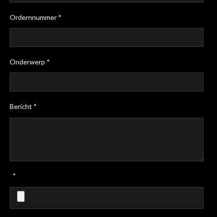
Ordernnummer *
Onderwerp *
Bericht *
*