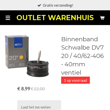
Gratis verzending!
Ga
direct
OUTLET WARENHUIS
naar
de
hoofdinhoud
Binnenband
Schwalbe DV7
20 / 40/62-406
- 40mm
ventiel
1 op voorraad
€ 8,99
€ 12,00
Laat het me weten