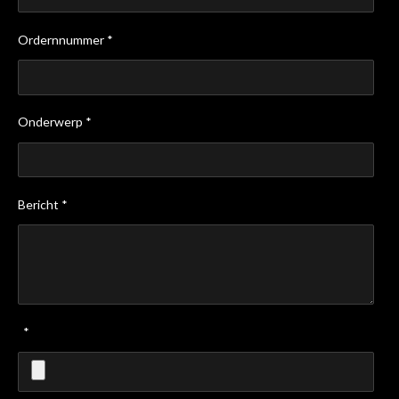
Ordernnummer *
Onderwerp *
Bericht *
*