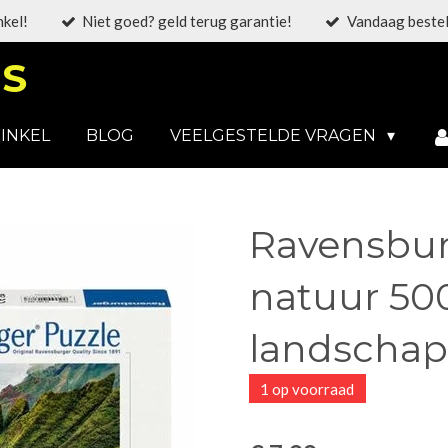
nkel!
Niet goed? geld terug garantie!
Vandaag bestel
S
INKEL
BLOG
VEELGESTELDE VRAGEN
Ravensbur
natuur 500
landschap
1 op voorraad