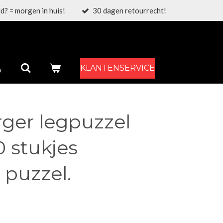
d? = morgen in huis!
30 dagen retourrecht!
KLANTENSERVICE
ger legpuzzel
 stukjes
 puzzel.