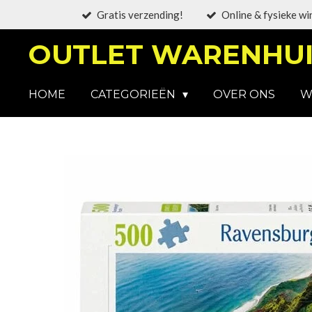
Gratis verzending!
Online & fysieke wi
Ga
direct
OUTLET WARENHUI
naar
de
hoofdinhoud
HOME
CATEGORIEËN
OVER ONS
W