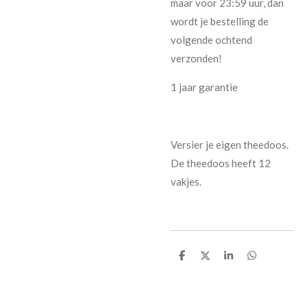
maar voor 23:59 uur, dan
wordt je bestelling de
volgende ochtend
verzonden!
1 jaar garantie
Versier je eigen theedoos.
De theedoos heeft 12
vakjes.
D
D
S
D
e
e
h
e
l
e
a
l
e
l
r
e
n
e
n