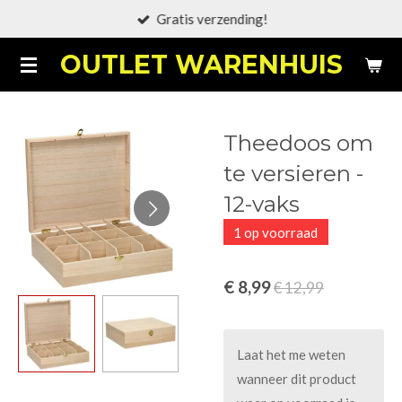
Gratis verzending!
Ga
direct
OUTLET WARENHUIS
naar
de
hoofdinhoud
Theedoos om
te versieren -
12-vaks
1 op voorraad
€ 8,99
€ 12,99
Laat het me weten
wanneer dit product