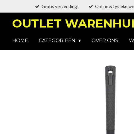
Gratis verzending!
Online & fysieke wi
Ga
direct
OUTLET WARENHUI
naar
de
hoofdinhoud
HOME
CATEGORIEËN
OVER ONS
W