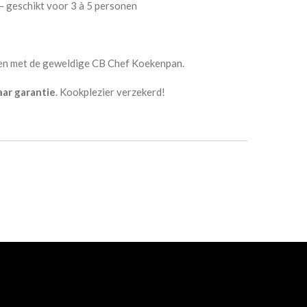
 geschikt voor 3 à 5 personen
ken met de geweldige CB Chef Koekenpan.
jaar garantie
. Kookplezier verzekerd!