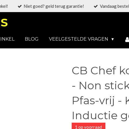
nkel!
Niet goed? geld terug garantie!
Vandaag bestel
S
INKEL
BLOG
VEELGESTELDE VRAGEN
CB Chef 
- Non stic
Pfas-vrij -
Inductie g
1 op voorraad