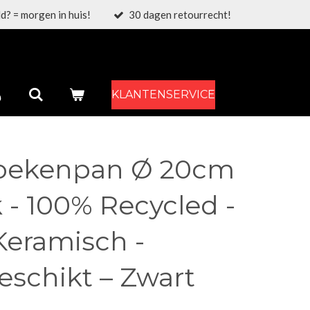
d? = morgen in huis!
30 dagen retourrecht!
KLANTENSERVICE
koekenpan Ø 20cm
k - 100% Recycled -
 Keramisch -
eschikt – Zwart