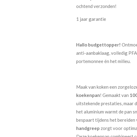
ochtend verzonden!
1 jaar garantie
Hallo budgettopper!
Ontmoe
anti-aanbaklaag, volledig PF
portemonnee én het milieu.
Maak van koken een zorgeloze
koekenpan
! Gemaakt van
100
uitstekende prestaties, maar 
het aluminium warmt de pan sn
bespaart tijdens het bereiden 
handgreep
zorgt voor optimaa
Deze koekenpan combineert co