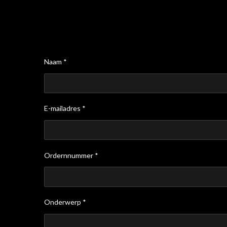
Naam *
E-mailadres *
Ordernnummer *
Onderwerp *