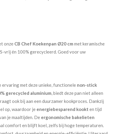
t onze
CB Chef Koekenpan Ø20 cm
met keramische
AS-vrij én 100% gerecycleerd. Goed voor uw
 ervaring met deze unieke, functionele
non-stick
% gerecycled aluminium
, biedt deze pan niet alleen
draagt ook bij aan een duurzamer kookproces. Dankzij
el op, waardoor je
energiebesparend kookt
en tijd
van je maaltijden. De
ergonomische bakelieten
l comfort en blijft koel, zelfs bij hoge temperaturen.
mfort, duurzaamheid en energie-efficiëntie. Uiteraard