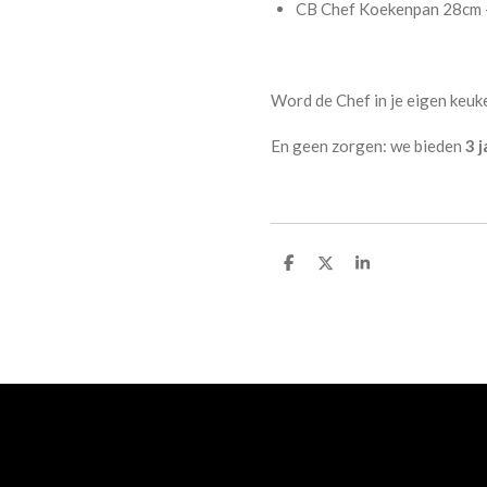
CB Chef Koekenpan 28cm –
Word de Chef in je eigen keu
En geen zorgen: we bieden
3 
D
D
S
e
e
h
l
e
a
e
l
r
n
e