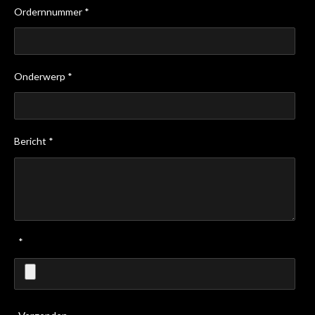
Ordernnummer *
Onderwerp *
Bericht *
*