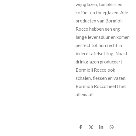
wijnglazen, tumblers en
koffie- en theeglazen. Alle
producten van Bormioli
Rocco hebben een erg
lange levensduur en komen
perfect tot hun recht in
iedere tafelsetting. Naast
drinkglazen produceert
Bormioli Rocco ook
schalen, flessen en vazen.
Bormioli Rocco heeft het
allemaal!
D
D
S
D
e
e
h
e