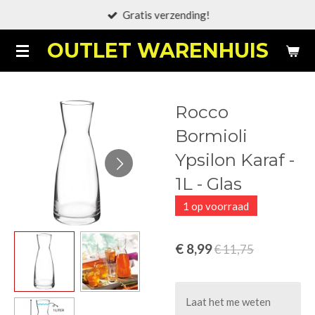
Gratis verzending!
Ga
direct
OUTLET WARENHUIS
naar
de
hoofdinhoud
Rocco
Bormioli
Ypsilon Karaf -
1L - Glas
1 op voorraad
€ 8,99
€ 11,75
Laat het me weten