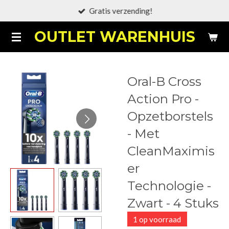
Gratis verzending!
Ga
direct
OUTLET WARENHUIS
naar
de
hoofdinhoud
Oral-B Cross
Action Pro -
Opzetborstels
- Met
CleanMaximis
er
Technologie -
Zwart - 4 Stuks
1 op voorraad