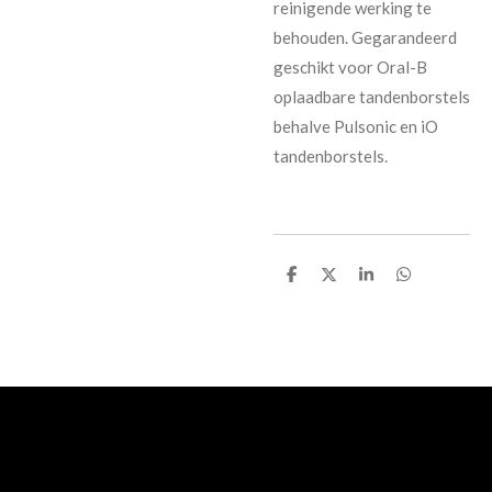
reinigende werking te
behouden. Gegarandeerd
geschikt voor Oral-B
oplaadbare tandenborstels
behalve Pulsonic en iO
tandenborstels.
D
D
S
D
e
e
h
e
l
e
a
l
e
l
r
e
n
e
n